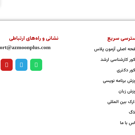
ترسی سریع
نشانی و راه‌های ارتباطی
ort@azmoonplus.com
حه اصلی آزمون پلاس
ور کارشناسی ارشد
ور دکتری
زش برنامه نویسی
زش زبان
رک بین المللی
اگ
س با ما